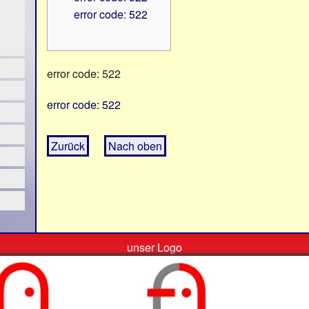
error code: 522
error code: 522
error code: 522
Zurück
Nach oben
unser Logo