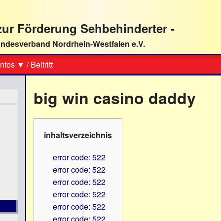
ur Förderung Sehbehinderter -
ndesverband Nordrhein-Westfalen e.V.
Suche
nfos ▼
/
Beitritt
big win casino daddy
inhaltsverzeichnis
error code: 522
error code: 522
error code: 522
error code: 522
error code: 522
error code: 522