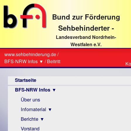
direkt
zum
Bund zur Förderung
Textinhalt
Sehbehinderter -
Landesverband Nordrhein-
Westfalen e.V.
Suche
www.sehbehinderung.de
/
Z
Sie
BFS-NRW Infos ▼
/
Beitritt
Ko
Ko
sind
Hauptmenü
hier
Startseite
BFS-NRW Infos ▼
Über uns
Infomaterial ▼
Berichte ▼
Visus
Zeitschrift
Vorstand
Archiv