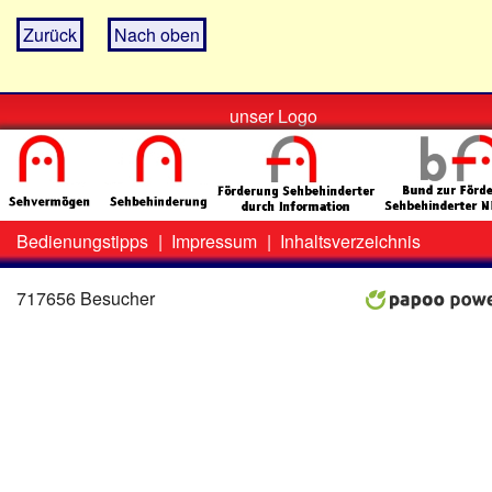
Zurück
Nach oben
unser Logo
Bedienungstipps
|
Impressum
|
Inhaltsverzeichnis
Zweit-
Lo
Menü
717656 Besucher