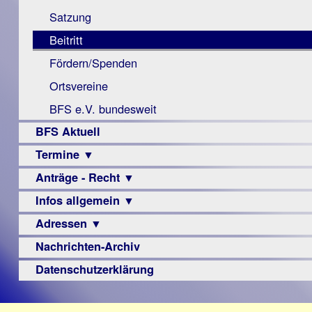
Monokular
Berichte
Satzung
Mac
Beitritt
Instagram-
Fördern/Spenden
Links
Ortsvereine
BFS e.V. bundesweit
BFS Aktuell
Termine ▼
Anträge - Recht ▼
Veranstaltungsprogramme
Infos allgemein ▼
Archiv
Urteile
Adressen ▼
Sehbehinderung
Frühförderung
Nachrichten-Archiv
Augenoptiker
Schule
Berufsbildungswerke
Datenschutzerklärung
Ausbildung
Berufsförderungswerke
–