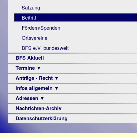
Monokular
Berichte
Satzung
Mac
Beitritt
Instagram-
Fördern/Spenden
Links
Ortsvereine
BFS e.V. bundesweit
BFS Aktuell
Termine ▼
Anträge - Recht ▼
Veranstaltungsprogramme
Infos allgemein ▼
Archiv
Urteile
Adressen ▼
Sehbehinderung
Frühförderung
Nachrichten-Archiv
Augenoptiker
Schule
Berufsbildungswerke
Datenschutzerklärung
Ausbildung
Berufsförderungswerke
–