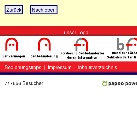
Zurück
Nach oben
unser Logo
Bedienungstipps
|
Impressum
|
Inhaltsverzeichnis
Zweit-
Lo
Menü
717656 Besucher