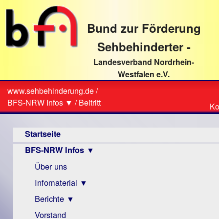
direkt
zum
Bund zur Förderung
Textinhalt
Sehbehinderter -
Landesverband Nordrhein-
Westfalen e.V.
Suche
www.sehbehinderung.de
/
Z
Sie
BFS-NRW Infos ▼
/
Beitritt
Ko
Ko
sind
Hauptmenü
hier
Startseite
BFS-NRW Infos ▼
Über uns
Infomaterial ▼
Berichte ▼
Visus
Zeitschrift
Vorstand
Archiv