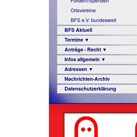
Fördern/Spenden
Links
Ortsvereine
BFS e.V. bundesweit
BFS Aktuell
Termine ▼
Anträge - Recht ▼
Veranstaltungsprogramme
Infos allgemein ▼
Archiv
Urteile
Adressen ▼
Sehbehinderung
Nachrichten-Archiv
Frühförderung
Augenoptiker
Datenschutzerklärung
Schule
Berufsbildungswerke
Ausbildung
Berufsförderungswerke
–
Familienratgeber
Beruf
Hörbüchereien
Senioren
Reha-
Hilfsmittel
Lehrer