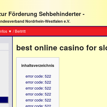
ur Förderung Sehbehinderter -
ndesverband Nordrhein-Westfalen e.V.
Suche
nfos ▼
/
Beitritt
best online casino for sl
inhaltsverzeichnis
error code: 522
error code: 522
error code: 522
error code: 522
error code: 522
error code: 522