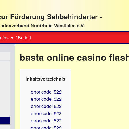
ur Förderung Sehbehinderter -
ndesverband Nordrhein-Westfalen e.V.
Suche
nfos ▼
/
Beitritt
basta online casino fla
inhaltsverzeichnis
error code: 522
error code: 522
error code: 522
error code: 522
error code: 522
error code: 522