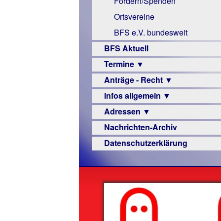
Fördern/Spenden
Links
Ortsvereine
BFS e.V. bundesweit
BFS Aktuell
Termine ▼
Anträge - Recht ▼
Veranstaltungsprogramme
Infos allgemein ▼
Archiv
Urteile
Adressen ▼
Sehbehinderung
Nachrichten-Archiv
Frühförderung
Augenoptiker
Datenschutzerklärung
Schule
Berufsbildungswerke
Ausbildung
Berufsförderungswerke
–
Familienratgeber
Beruf
Hörbüchereien
Senioren
Reha-
Hilfsmittel
Lehrer