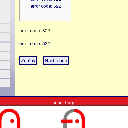
error code: 522
error code: 522
error code: 522
Zurück
Nach oben
unser Logo