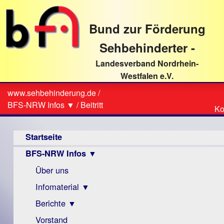
direkt
zum
Bund zur Förderung
Textinhalt
Sehbehinderter -
Landesverband Nordrhein-
Westfalen e.V.
Suche
www.sehbehinderung.de
/
Z
Sie
BFS-NRW Infos ▼
/
Beitritt
Ko
Ko
sind
Hauptmenü
hier
Startseite
BFS-NRW Infos ▼
Über uns
Infomaterial ▼
Berichte ▼
Visus
Zeitschrift
Vorstand
Archiv