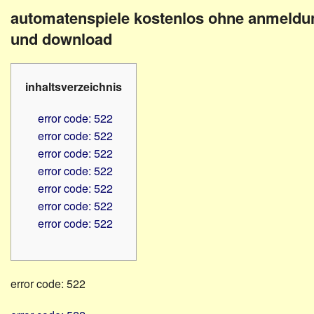
Familienratgeber
Beruf
automatenspiele kostenlos ohne anmeldu
Hörbüchereien
Senioren
und download
Reha-
Hilfsmittel
Lehrer
-
Schulen
inhaltsverzeichnis
PC
Verbände
error code: 522
error code: 522
error code: 522
error code: 522
error code: 522
error code: 522
error code: 522
error code: 522