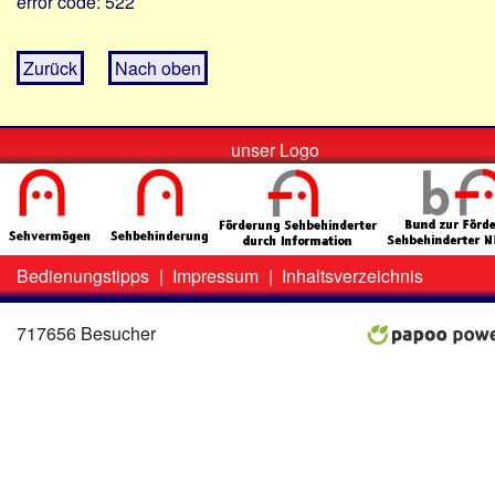
error code: 522
Zurück
Nach oben
unser Logo
Bedienungstipps
|
Impressum
|
Inhaltsverzeichnis
Zweit-
Lo
Menü
717656 Besucher