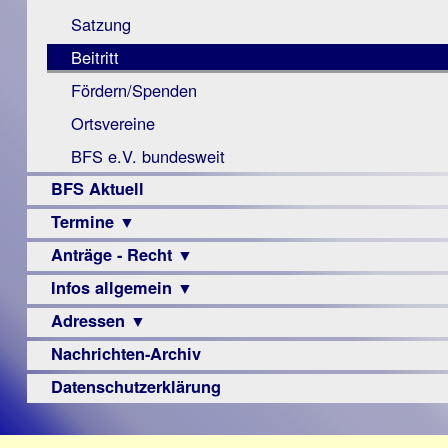
Monokular
Berichte
Satzung
Mac
Beitritt
Instagram-
Fördern/Spenden
Links
Ortsvereine
BFS e.V. bundesweit
BFS Aktuell
Termine ▼
Anträge - Recht ▼
Veranstaltungsprogramme
Infos allgemein ▼
Archiv
Urteile
Adressen ▼
Sehbehinderung
Frühförderung
Nachrichten-Archiv
Augenoptiker
Schule
Berufsbildungswerke
Datenschutzerklärung
Ausbildung
Berufsförderungswerke
–