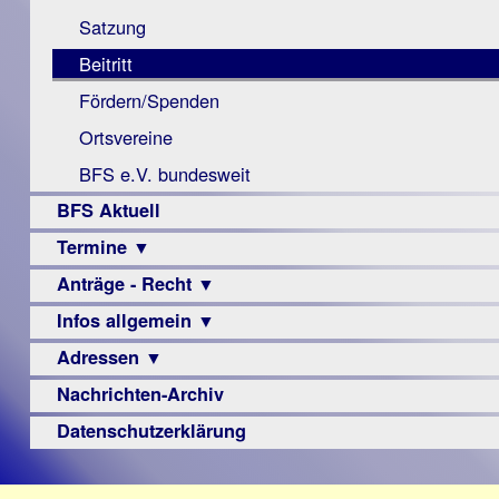
Monokular
Berichte
Satzung
Mac
Beitritt
Instagram-
Fördern/Spenden
Links
Ortsvereine
BFS e.V. bundesweit
BFS Aktuell
Termine ▼
Anträge - Recht ▼
Veranstaltungsprogramme
Infos allgemein ▼
Archiv
Urteile
Adressen ▼
Sehbehinderung
Frühförderung
Nachrichten-Archiv
Augenoptiker
Schule
Berufsbildungswerke
Datenschutzerklärung
Ausbildung
Berufsförderungswerke
–