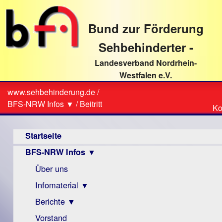
direkt
zum
Bund zur Förderung
Textinhalt
Sehbehinderter -
Landesverband Nordrhein-
Westfalen e.V.
Suche
www.sehbehinderung.de
/
Z
Sie
BFS-NRW Infos ▼
/
Beitritt
Ko
Ko
sind
Hauptmenü
hier
Startseite
BFS-NRW Infos ▼
Über uns
Infomaterial ▼
Berichte ▼
Visus
Zeitschrift
Vorstand
Archiv