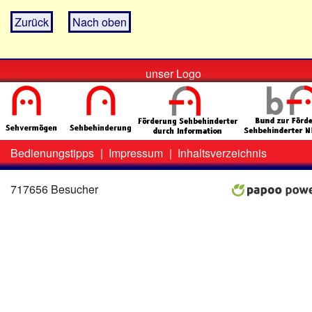
Zurück
Nach oben
unser Logo
Bedienungstipps
|
Impressum
|
Inhaltsverzeichnis
Zweit-
Lo
Menü
717656 Besucher