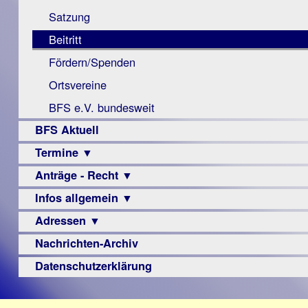
Monokular
Berichte
Satzung
Mac
Beitritt
Instagram-
Fördern/Spenden
Links
Ortsvereine
BFS e.V. bundesweit
BFS Aktuell
Termine ▼
Anträge - Recht ▼
Veranstaltungsprogramme
Infos allgemein ▼
Archiv
Urteile
Adressen ▼
Sehbehinderung
Frühförderung
Nachrichten-Archiv
Augenoptiker
Schule
Berufsbildungswerke
Datenschutzerklärung
Ausbildung
Berufsförderungswerke
–