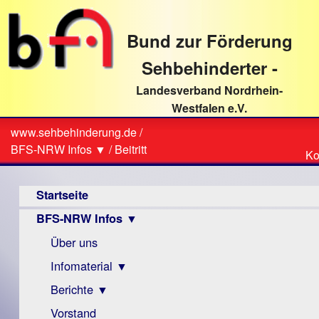
direkt
zum
Bund zur Förderung
Textinhalt
Sehbehinderter -
Landesverband Nordrhein-
Westfalen e.V.
Suche
www.sehbehinderung.de
/
Z
Sie
BFS-NRW Infos ▼
/
Beitritt
Ko
Ko
sind
Hauptmenü
hier
Startseite
BFS-NRW Infos ▼
Über uns
Infomaterial ▼
Berichte ▼
Visus
Zeitschrift
Vorstand
Archiv