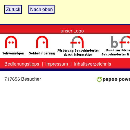
Zurück
Nach oben
unser Logo
Bedienungstipps
|
Impressum
|
Inhaltsverzeichnis
Zweit-
Lo
Menü
717656 Besucher