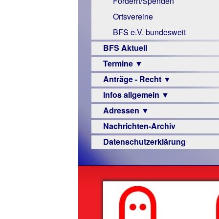
Fördern/Spenden
Links
Ortsvereine
BFS e.V. bundesweit
BFS Aktuell
Termine ▼
Anträge - Recht ▼
Veranstaltungsprogramme
Infos allgemein ▼
Archiv
Urteile
Adressen ▼
Sehbehinderung
Nachrichten-Archiv
Frühförderung
Augenoptiker
Datenschutzerklärung
Schule
Berufsbildungswerke
Ausbildung
Berufsförderungswerke
–
Familienratgeber
Beruf
Hörbüchereien
Senioren
Reha-
Hilfsmittel
Lehrer