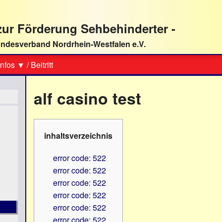
ur Förderung Sehbehinderter -
ndesverband Nordrhein-Westfalen e.V.
Suche
nfos ▼
/
Beitritt
alf casino test
inhaltsverzeichnis
error code: 522
error code: 522
error code: 522
error code: 522
error code: 522
error code: 522