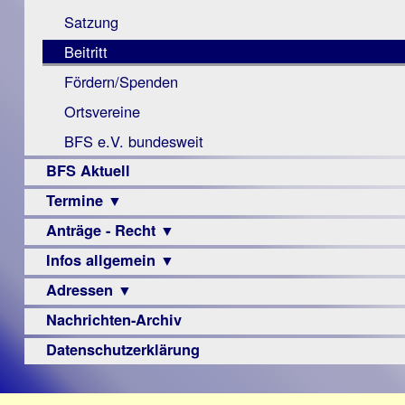
Monokular
Berichte
Satzung
Mac
Beitritt
Instagram-
Fördern/Spenden
Links
Ortsvereine
BFS e.V. bundesweit
BFS Aktuell
Termine ▼
Anträge - Recht ▼
Veranstaltungsprogramme
Infos allgemein ▼
Archiv
Urteile
Adressen ▼
Sehbehinderung
Frühförderung
Nachrichten-Archiv
Augenoptiker
Schule
Berufsbildungswerke
Datenschutzerklärung
Ausbildung
Berufsförderungswerke
–