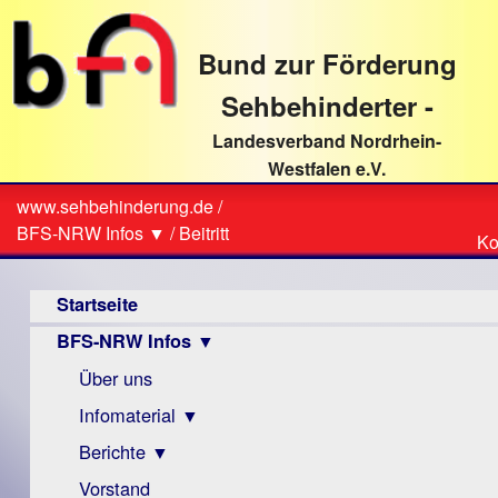
direkt
zum
Bund zur Förderung
Textinhalt
Sehbehinderter -
Landesverband Nordrhein-
Westfalen e.V.
Suche
www.sehbehinderung.de
/
Z
Sie
BFS-NRW Infos ▼
/
Beitritt
Ko
Ko
sind
Hauptmenü
hier
Startseite
BFS-NRW Infos ▼
Über uns
Infomaterial ▼
Berichte ▼
Visus
Zeitschrift
Vorstand
Archiv