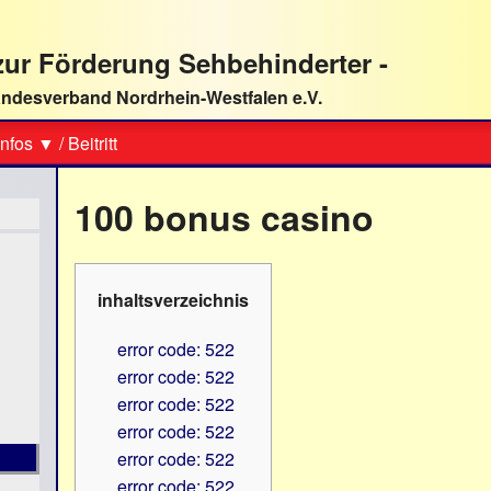
ur Förderung Sehbehinderter -
ndesverband Nordrhein-Westfalen e.V.
Suche
nfos ▼
/
Beitritt
100 bonus casino
inhaltsverzeichnis
error code: 522
error code: 522
error code: 522
error code: 522
error code: 522
error code: 522