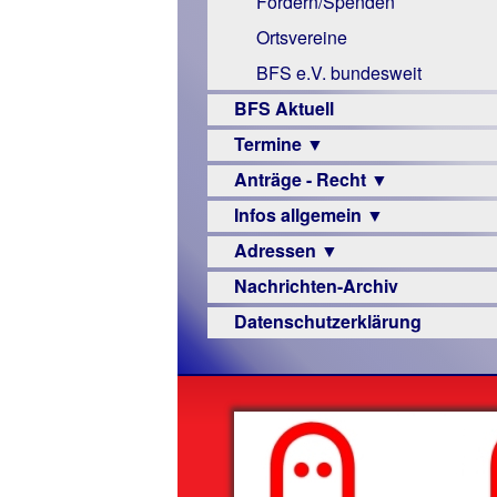
Fördern/Spenden
Links
Ortsvereine
BFS e.V. bundesweit
BFS Aktuell
Termine ▼
Anträge - Recht ▼
Veranstaltungsprogramme
Infos allgemein ▼
Archiv
Urteile
Adressen ▼
Sehbehinderung
Nachrichten-Archiv
Frühförderung
Augenoptiker
Datenschutzerklärung
Schule
Berufsbildungswerke
Ausbildung
Berufsförderungswerke
–
Familienratgeber
Beruf
Hörbüchereien
Senioren
Reha-
Hilfsmittel
Lehrer