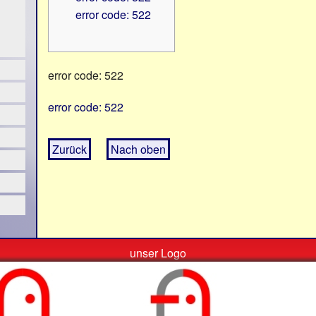
error code: 522
error code: 522
error code: 522
Zurück
Nach oben
unser Logo